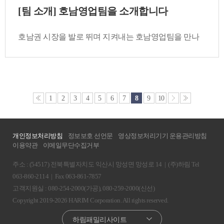
[팀 소개] 호남영업팀을 소개합니다
호남권 시장을 발로 뛰며 지켜내는 호남영업팀을 만나
다
1
2
3
4
5
6
7
8
9
10
개인정보처리방침
정보보호 선언문
영상정보처리기기 운용관리방침
이용약관
이메일무단수집거부
주소 : (54517) 전북특별자치도 익산시 망성면 망성로 14
|
(주)하림 Tel
063-860-2114
|
Fax 063-861-7857
고객지원실 : 080-254-2000(가공), 080-259-2000(신선)
Copyright 2019-2026 HARIM Corporation. All rights reserved.