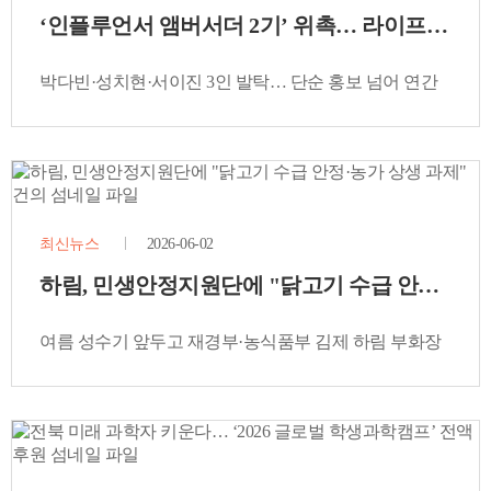
‘인플루언서 앰버서더 2기’ 위촉… 라이프스타일
박다빈·성치현·서이진 3인 발탁… 단순 홍보 넘어 연간
파트너십으로 건강한 브랜드 가치 전파
최신뉴스
2026-06-02
하림, 민생안정지원단에 "닭고기 수급 안정·농가
여름 성수기 앞두고 재경부·농식품부 김제 하림 부화장
방문