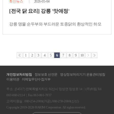
최신뉴스
2026-05-04
[전국 닭 요리] 강릉 '맛애정'
강릉 명물 순두부와 부드러운 토종닭의 환상적인 하모
니
1
2
3
4
5
6
7
8
9
10
개인정보처리방침
정보보호 선언문
영상정보처리기기 운용관리방침
이용약관
이메일무단수집거부
주소 : (54517) 전북특별자치도 익산시 망성면 망성로 14
|
(주)하림 Tel
063-860-2114
|
Fax 063-861-7857
고객지원실 : 080-254-2000(가공), 080-259-2000(신선)
Copyright 2019-2026 HARIM Corporation. All rights reserved.