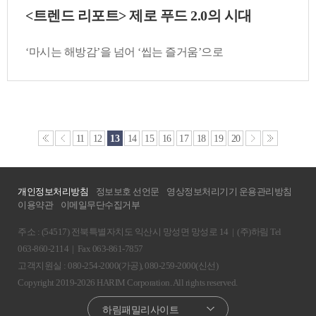
<트렌드 리포트> 제로 푸드 2.0의 시대
‘마시는 해방감’을 넘어 ‘씹는 즐거움’으로
11
12
13
14
15
16
17
18
19
20
개인정보처리방침
정보보호 선언문
영상정보처리기기 운용관리방침
이용약관
이메일무단수집거부
주소 : (54517) 전북특별자치도 익산시 망성면 망성로 14
|
(주)하림 Tel
063-860-2114
|
Fax 063-861-7857
고객지원실 : 080-254-2000(가공), 080-259-2000(신선)
Copyright 2019-2026 HARIM Corporation. All rights reserved.