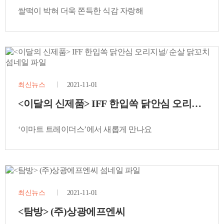
쌀떡이 박혀 더욱 쫀득한 식감 자랑해
최신뉴스
2021-11-01
<이달의 신제품> IFF 한입쏙 닭안심 오리지널/ 
‘이마트 트레이더스’에서 새롭게 만나요
최신뉴스
2021-11-01
<탐방> (주)상광에프엔씨