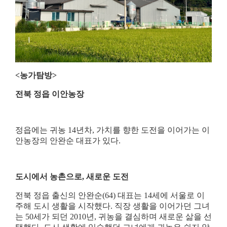
<
농가탐방
>
전북 정읍 이안농장
정읍에는 귀농
14
년차
,
가치를 향한 도전을 이어가는 이
안농장의 안완순 대표가 있다
.
도시에서 농촌으로
,
새로운 도전
전북 정읍 출신의 안완순
(64)
대표는
14
세에 서울로 이
주해 도시 생활을 시작했다
.
직장 생활을 이어가던 그녀
는
50
세가 되던
2010
년
,
귀농을 결심하며 새로운 삶을 선