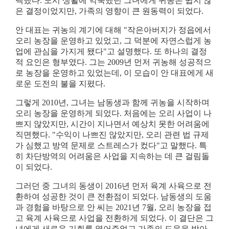
택했다
.
도시 생활에 익숙했던 그녀에게 귀농은 쉽지 않
은 결정이었지만
,
가족의 영향이 큰 원동력이 되었다
.
안 대표는 귀농의 계기에 대해
"
작은아버지가 정읍에서
오리 농장을 운영하고 있었고
,
그 덕분에 자연스럽게 농
업에 관심을 가지게 됐다
"
고 설명했다
.
또 하나의 결정
적 요인은 형부였다
.
그는
2009
년 먼저 귀농해 성공적으
로 농장을 운영하고 있었는데
,
이 모습이 안 대표에게 새
로운 도전의 불을 지폈다
.
그렇게
2010
년
,
그녀는 남동생과 함께 귀농을 시작하며
오리 농장을 운영하게 되었다
.
처음에는 오리 사업이 나
쁘지 않았지만
,
시간이 지나면서 예상치 못한 어려움에
직면했다
. "
수익이 나쁘진 않았지만
,
오리 관련 법 규제
가 심했고 방역 문제로 스트레스가 컸다
"
고 말했다
.
특
히 차단방역의 어려움은 사업을 지속하는 데 큰 걸림돌
이 되었다
.
그러던 중 그녀의 동생이
2016
년 먼저 육계 사육으로 전
환하여 성공한 것이 큰 전환점이 되었다
.
남동생의 도움
과 경험을 바탕으로 안 씨는
2021
년
7
월
,
오리 농장을 접
고 육계 사육으로 사업을 전환하게 되었다
.
이 결단은 그
녀에게 새로운 기회를 열어주었고 가족의 도움을 받아