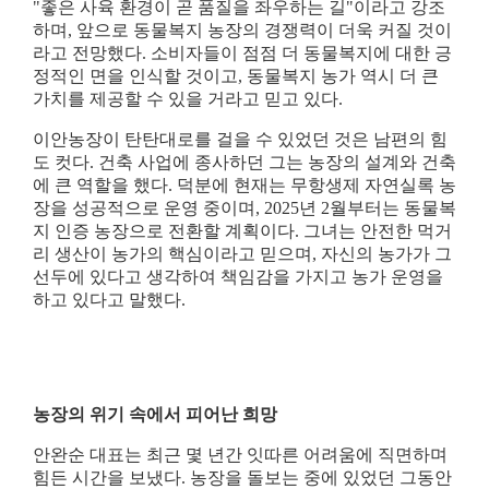
"
좋은 사육 환경이 곧 품질을 좌우하는 길
"
이라고 강조
하며
,
앞으로 동물복지 농장의 경쟁력이 더욱 커질 것이
라고 전망했다
.
소비자들이 점점 더 동물복지에 대한 긍
정적인 면을 인식할 것이고
,
동물복지 농가 역시 더 큰
가치를 제공할 수 있을 거라고 믿고 있다
.
이안농장이 탄탄대로를 걸을 수 있었던 것은 남편의 힘
도 컷다
.
건축 사업에 종사하던 그는 농장의 설계와 건축
에 큰 역할을 했다
.
덕분에 현재는 무항생제 자연실록 농
장을 성공적으로 운영 중이며
, 2025
년
2
월부터는 동물복
지 인증 농장으로 전환할 계획이다
.
그녀는 안전한 먹거
리 생산이 농가의 핵심이라고 믿으며
,
자신의 농가가 그
선두에 있다고 생각하여 책임감을 가지고 농가 운영을
하고 있다고 말했다
.
농장의 위기 속에서 피어난 희망
안완순 대표는 최근 몇 년간 잇따른 어려움에 직면하며
힘든 시간을 보냈다
.
농장을 돌보는 중에 있었던 그동안