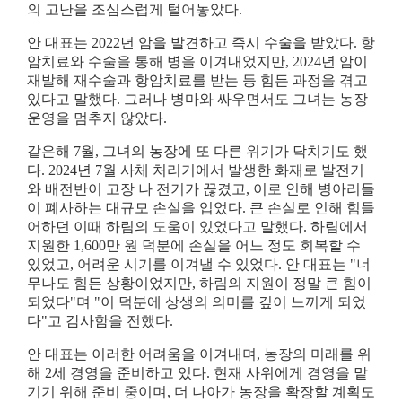
의 고난을 조심스럽게 털어놓았다
.
안 대표는
2022
년 암을 발견하고 즉시 수술을 받았다
.
항
암치료와 수술을 통해 병을 이겨내었지만
, 2024
년 암이
재발해 재수술과 항암치료를 받는 등 힘든 과정을 겪고
있다고 말했다
.
그러나 병마와 싸우면서도 그녀는 농장
운영을 멈추지 않았다
.
같은해
7
월
,
그녀의 농장에 또 다른 위기가 닥치기도 했
다
. 2024
년
7
월 사체 처리기에서 발생한 화재로 발전기
와 배전반이 고장 나 전기가 끊겼고
,
이로 인해 병아리들
이 폐사하는 대규모 손실을 입었다
.
큰 손실로 인해 힘들
어하던 이때 하림의 도움이 있었다고 말했다
.
하림에서
지원한
1,600
만 원 덕분에 손실을 어느 정도 회복할 수
있었고
,
어려운 시기를 이겨낼 수 있었다
.
안 대표는
"
너
무나도 힘든 상황이었지만
,
하림의 지원이 정말 큰 힘이
되었다
"
며
"
이 덕분에 상생의 의미를 깊이 느끼게 되었
다
"
고 감사함을 전했다
.
안 대표는 이러한 어려움을 이겨내며
,
농장의 미래를 위
해
2
세 경영을 준비하고 있다
.
현재 사위에게 경영을 맡
기기 위해 준비 중이며
,
더 나아가 농장을 확장할 계획도