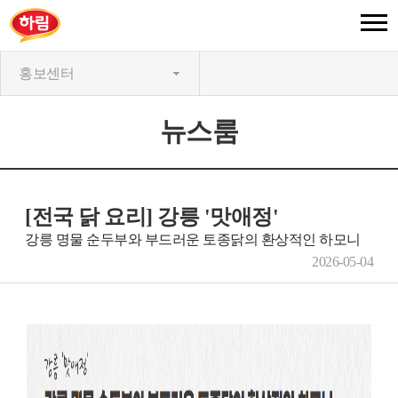
홍보센터
뉴스룸
[전국 닭 요리] 강릉 '맛애정'
강릉 명물 순두부와 부드러운 토종닭의 환상적인 하모니
2026-05-04