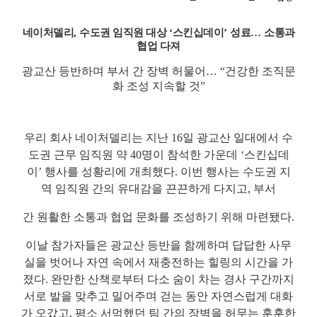
네이처델리
,
수도권 임직원 대상
‘
스킨십데이
’
성료
…
소통과
협업 다져
광교산 등반하며 부서 간 장벽 허물어
…
“
건강한 조직문
화 조성 지속할 것
”
우리 회사 네이처델리는 지난
16
일 광교산 일대에서 수
도권 근무 임직원 약
40
명이 참석한 가운데
‘
스킨십데
이
’
행사를 성황리에 개최했다
.
이번 행사는 수도권 지
역 임직원 간의 유대감을 끈끈하게 다지고
,
부서
간 원활한 소통과 협업 문화를 조성하기 위해 마련됐다
.
이날 참가자들은 광교산 등반을 함께하며 답답한 사무
실을 벗어나 자연 속에서 재충전하는 힐링의 시간을 가
졌다
.
완만한 산책로부터 다소 숨이 차는 경사 구간까지
서로 발을 맞추고 밀어주며 걷는 동안 자연스럽게 대화
가 오갔고
,
평소 서먹했던 팀 간의 장벽을 허무는 훈훈한