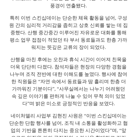
풍경이 연출됐다
.
특히 이번 스킨십데이는 단순한 체육 활동을 넘어
,
구성
원 간의 심리적 거리감을 좁히고 상호 신뢰를 쌓는 데 집
중했다
.
산행 중간중간 이루어진 자유로운 대화를 통해
평소 업무 접점이 적었던 타 부서 동료들과도 한층 가까
워지는 뜻깊은 교류의 장이 되었다
.
산행을 마친 후에는 오찬과 휴식 시간이 이어져 친목을
더욱 단단히 다졌다
.
참석자들은 현장의 다양한 경험을
나누며 조직 전반에 대한 이해도를 높였다
.
행사에 참여
한 직원들은
“
자연 속에서 동료들과 땀 흘리며 한층 더
가까워진 기분이다
”, “
사무실에서는 나누기 어려웠던
속 깊은 이야기를 편하게 나눌 수 있어 무척 의미 있었
다
”
며 밝은 미소로 긍정적인 반응을 보였다
.
네이처델리 사업부 김현진 사원은
“
이번 스킨십데이는
단순한 단합 행사를 넘어
,
조직 내 소통을 활성화하고 협
업의 기반을 튼튼히 다지는 중요한 시간이었다
”
며
, “
앞