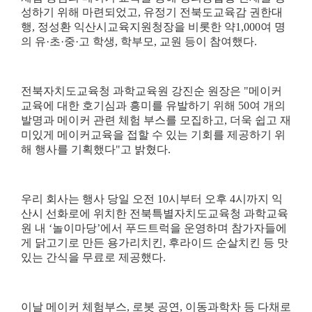
성하기 위해 마련되었고
,
유정기 전북도교육감 권한대
행
,
정성환 익산시교육지원청장을 비롯한 약
1,000
여 명
의 유
·
초
·
중
·
고 학생
,
학부모
,
교원 등이 참여했다
.
전북자치도교육청 과학교육원 강진순 원장은
"
메이커
교육에 대한 호기심과 흥미를 유발하기 위해
50
여 개의
발명과 메이커 관련 체험 부스를 모집하고
,
더욱 쉽고 재
미있게 메이커교육을 접할 수 있는 기회를 제공하기 위
해 행사를 기획했다
"
고 밝혔다
.
우리 회사는 행사 당일 오전
10
시부터 오후
4
시까지 익
산시 선화로에 위치한 전북특별자치도교육청 과학교육
원 내
‘
놀이마당
’
에서 푸드트럭을 운영하며 참가자들에
게 닭고기로 만든 용가리치킨
,
후라이드 순살치킨 등 맛
있는 간식을 무료로 제공했다
.
이날 메이커 체험부스
,
로봇 공연
,
이동과학차 등 다채로