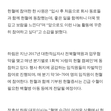
헌혈에 참여한 한 사원은
“
입사 후 처음으로 회사 동료들
과 함께 헌혈에 동참했는데
,
좋은 일을 함께하니 더욱 뜻
깊고 보람을 느낀다
”
며
“
앞으로도 이런 나눔 활동에 꾸준
히 참여하고 싶다
”
고 소감을 밝혔다
.
하림은 지난
2017
년 대한적십자사 전북혈액원과 업무협
약을 맺고 매년 분기별로
1
회씩
'
사랑의 헌혈 캠페인
'
에 동
참하고 있다
.
행사 취지에 공감하는 임직원들의 자발적인
참여로 진행되며
,
매 분기 약
50~70
여 명의 임직원이 헌혈
에 참여한다
.
헌혈과 함께 기부된 헌혈증서는 긴급 수혈이
필요한 백혈병 아동 등에게 전달될 예정이다
.
정호석 하림 대표이사는
"
혈액 수급이 어려운 상황에서 헌