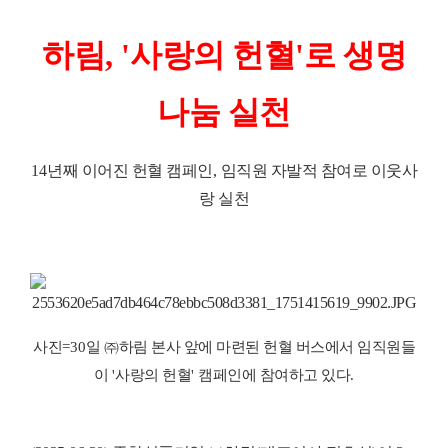
하림
, '
사랑의 헌혈
'
로 생명
나눔 실천
14
년째 이어진 헌혈 캠페인
,
임직원 자발적 참여로 이웃사
랑 실천
사진=
30
일
㈜
하림 본사 앞에 마련된 헌혈 버스에서 임직원들
이
'
사랑의 헌혈
'
캠페인에 참여하고 있다
.