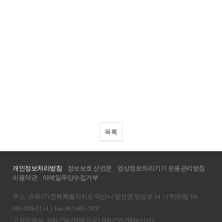
목록
개인정보처리방침
정보보호 선언문
영상정보처리기기 운용관리방침
이용약관
이메일무단수집거부
주소 : (54517) 전북특별자치도 익산시 망성면 망성로 14
|
(주)하림 Tel
063-860-2114
|
Fax 063-861-7857
고객지원실 : 080-254-2000(가공), 080-259-2000(신선)