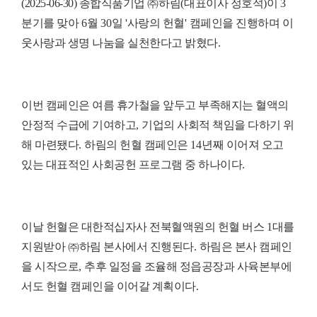
(2025-06-30) 종합식품기업
㈜
하림
(
대표이사 정호석
)
이
3
분기를 맞아
6
월
30
일
'
사랑의 헌혈
'
캠페인을 진행하며 이
웃사랑과 생명 나눔을 실천한다고 밝혔다
.
이번 캠페인은 여름 휴가철을 앞두고 부족해지는 혈액의
안정적 수급에 기여하고
,
기업의 사회적 책임을 다하기 위
해 마련됐다
.
하림의 헌혈 캠페인은
14
년째 이어져 오고
있는 대표적인 사회공헌 프로그램 중 하나이다
.
이날 헌혈은 대한적십자사 전북혈액원의 헌혈 버스
1
대를
지원받아
㈜
하림 본사에서 진행된다
.
하림은 본사 캠페인
을 시작으로
,
추후 일정을 조율해 정읍공장과 사육본부에
서도 헌혈 캠페인을 이어갈 계획이다
.