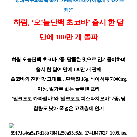
“
당과 탄수화물 확 줄인 고단백 초코바가 이렇게 맛있어도
돼
?”
하림
, ‘
오
!
늘단백 초코바
’
출시 한 달
만에
100
만 개 돌파
하림 오늘단백 초코바
2
종
,
달콤한 맛으로 인기몰이하며
출시 한 달여 만에
100
만 개 판매
초코바의 진한 맛 그대로
…
단백질
16g,
식이섬유
7,000mg
이상
,
밀가루 없는 글루텐 프리
‘
밀크초코 카라멜바
’
와
‘
밀크초코 피스타치오바
’ 2
종
,
당
함량도 낮아 폭넓은 고객층에 인기