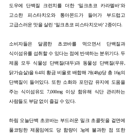
도우에 단백질 크런치를 더한
‘
밀크초코 카라멜바
’
와
고소한 피스타치오와 통아몬드가 들어가 부드럽고
고급스러운 맛을 살린
‘
밀크초코 피스타치오바
’ 2
종이다
.
소비자들은 달콤한 초코바를 먹으면서 단백질과
식이섬유를 섭취할 수 있다는 점에 반색하는 분위기다
.
두
제품 모두 식물성 단백질
(
대두
)
과 동물성 단백질
(
우유
,
닭가슴살
)
을
6:4
의 황금 비율로 배합해 개
(48g)
당 총
16g
의
단백질이 들어있다
.
또한 소화와 포만감 유지에 도움을
주는 식이섬유도
7,000mg
이상 함유해 식단 관리하는
사람들도 부담 없이 즐길 수 있다
.
하림 오늘단백 초코바는 부드러운 밀크 초콜릿을 겉면에
풀코팅한 제품임에도 당 함량이
3g
에 불과한 점 또한