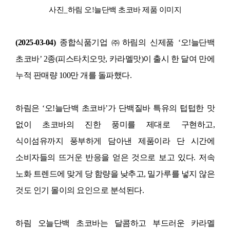
사진
_
하림 오
!
늘단백 초코바 제품 이미지
(2025-03-04)
종합식품기업 ㈜하림의 신제품
‘
오
!
늘단백
초코바
’ 2
종
(
피스타치오맛
,
카라멜맛
)
이 출시 한 달여 만에
누적 판매량
100
만 개를 돌파했다
.
하림은
‘
오
!
늘단백 초코바
’
가 단백질바 특유의 텁텁한 맛
없이 초코바의 진한 풍미를 제대로 구현하고
,
식이섬유까지 풍부하게 담아낸 제품이라 단 시간에
소비자들의 뜨거운 반응을 얻은 것으로 보고 있다
.
저속
노화 트렌드에 맞게 당 함량을 낮추고
,
밀가루를 넣지 않은
것도 인기 몰이의 요인으로 분석된다
.
하림 오늘단백 초코바는 달콤하고 부드러운 카라멜