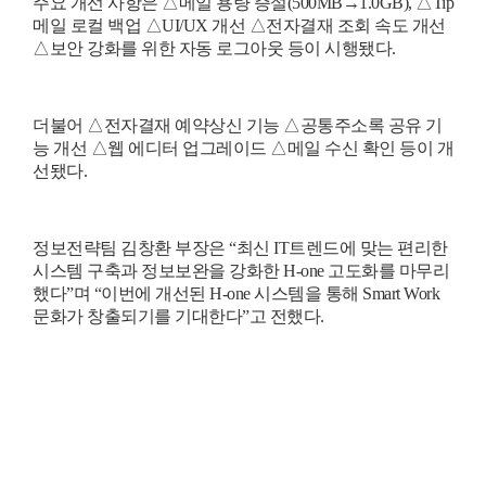
주요 개선 사항은 △메일 용량 증설
(500MB
→
1.0GB),
△
Tip
메일 로컬 백업 △
UI/UX
개선 △전자결재 조회 속도 개선
△보안 강화를 위한 자동 로그아웃 등이 시행됐다
.
더불어 △전자결재 예약상신 기능 △공통주소록 공유 기
능 개선 △웹 에디터 업그레이드 △메일 수신 확인 등이 개
선됐다
.
정보전략팀 김창환 부장은
“
최신
IT
트렌드에 맞는 편리한
시스템 구축과 정보보완을 강화한
H-one
고도화를 마무리
했다
”
며
“
이번에 개선된
H-one
시스템을 통해
Smart Work
문화가 창출되기를 기대한다
”
고 전했다
.