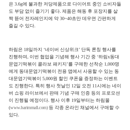
은
3.6g
에 불과한 저당제품으로 다이어트 중인 소비자들
도 부담 없이 즐기기 좋다
.
제품은 해동 후 포장지를 살
짝 뜯어 전자레인지에 약
30~40
초만 데우면 간편하게
즐길 수 있다
.
하림은
18
일까지
‘
네이버 신상위크
’
단독 론칭 행사를
진행하며
,
이번 협업을 기념해 행사 기간 중
‘
하림
x
동대
문엽기떡볶이 콜라보 패키지
’
를 구매한 선착순
1,000
명
에게 동대문엽기떡볶이 전용 앱에서 사용할 수 있는 동
대문엽기떡볶이
5,000
원 할인 쿠폰을 증정하는 이벤트
도 진행한다
.
특히 행사 첫날인
12
일 오전
11
시에는 네이
버 쇼핑 라이브에서 판매 기념 구매 인증 등의 프로모션
이 진행될 예정이다
.
행사 이후
19
일부터는 하림몰
(
www.harimmall.com)
등 각종 온라인 채널에서 구매할 수
있다
.