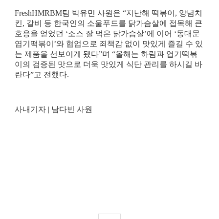
FreshHMRBM
팀 박유민 사원은
“
지난해 떡볶이
,
양념치
킨
,
갈비 등 한국인의 소울푸드를 닭가슴살에 접목해 큰
호응을 얻었던
‘
소스 잘 먹은 닭가슴살
’
에 이어
‘
동대문
엽기떡볶이
’
와 협업으로 죄책감 없이 맛있게 즐길 수 있
는 제품을 선보이게 됐다
”
며
“
올해는 하림과 엽기떡볶
이의 검증된 맛으로 더욱 맛있게 식단 관리를 하시길 바
란다
”
고 전했다
.
사내기자
|
남다빈 사원