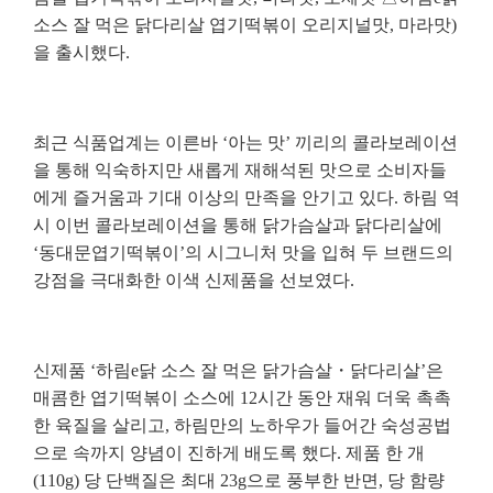
소스 잘 먹은 닭다리살 엽기떡볶이 오리지널맛
,
마라맛
)
을 출시했다
.
최근 식품업계는 이른바
‘
아는 맛
’
끼리의 콜라보레이션
을 통해 익숙하지만 새롭게 재해석된 맛으로 소비자들
에게 즐거움과 기대 이상의 만족을 안기고 있다
.
하림 역
시 이번 콜라보레이션을 통해 닭가슴살과 닭다리살에
‘
동대문엽기떡볶이
’
의 시그니처 맛을 입혀 두 브랜드의
강점을 극대화한 이색 신제품을 선보였다
.
신제품
‘
하림
e
닭 소스 잘 먹은 닭가슴살
・
닭다리살
’
은
매콤한 엽기떡볶이 소스에
12
시간 동안 재워 더욱 촉촉
한 육질을 살리고
,
하림만의 노하우가 들어간 숙성공법
으로 속까지 양념이 진하게 배도록 했다
.
제품 한 개
(110g)
당 단백질은 최대
23g
으로 풍부한 반면
,
당 함량