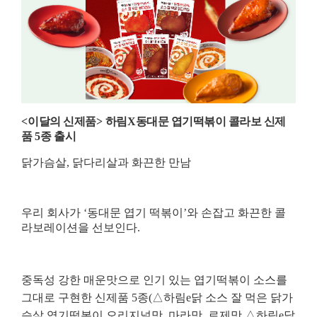
<
이달의 신제품
>
하림
X
동대문 엽기떡볶이 콜라보 신제
품
5
종 출시
닭가슴살
,
닭다리살과 화끈한 만남
우리 회사가
‘
동대문 엽기 떡볶이
’
와 손잡고 화끈한 콜
라보레이션을 선보인다
.
중독성 강한 매운맛으로 인기 있는 엽기떡볶이 소스를
그대로 구현한 신제품
5
종
(
△
하림
e
닭 소스 잘 먹은 닭가
슴살 엽기떡볶이 오리지널맛
,
마라맛
,
로제맛
△
하림
e
닭