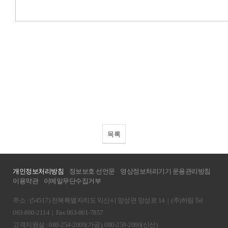
목록
개인정보처리방침
정보보호 선언문
영상정보처리기기 운용관리방침
이용약관
이메일무단수집거부
주소 : (54517) 전북특별자치도 익산시 망성면 망성로 14
|
(주)하림 Tel
063-860-2114
|
Fax 063-861-7857
고객지원실 : 080-254-2000(가공), 080-259-2000(신선)