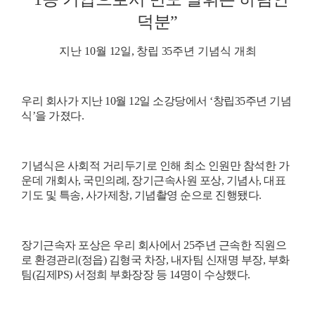
덕분
”
지난 10월
12
일
,
창립
35
주년 기념식 개최
우리 회사가 지난 10월
12
일 소강당에서
‘
창립
35
주년 기념
식
’
을 가졌다
.
기념식은 사회적 거리두기로 인해 최소 인원만 참석한 가
운데 개회사
,
국민의례
,
장기근속사원 포상
,
기념사
,
대표
기도 및 특송
,
사가제창
,
기념촬영 순으로 진행됐다
.
장기근속자 포상은 우리 회사에서
25
주년 근속한 직원으
로 환경관리
(
정읍
)
김형국 차장
,
내자팀 신재명 부장
,
부화
팀
(
김제
PS)
서정희 부화장장 등
14
명이 수상했다
.