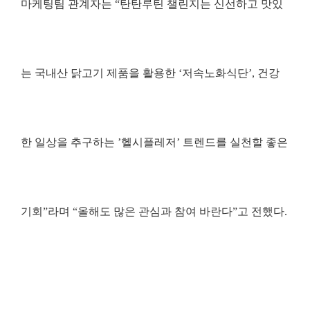
마케팅팀 관계자는
“
탄탄루틴 챌린지는 신선하고 맛있
는 국내산 닭고기 제품을 활용한
‘
저속노화식단
’,
건강
한 일상을 추구하는
’
헬시플레저
’
트렌드를 실천할 좋은
기회
”
라며
“
올해도 많은 관심과 참여 바란다
”
고 전했다
.