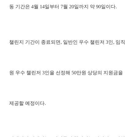
동 기간은
4
월
14
일부터
7
월
20
일까지 약
90
일이다
.
챌린지 기간이 종료되면
,
일반인 우수 챌린저
3
인
,
임직
원 우수 챌린저
3
인을 선정해
50
만원 상당의 지원금을
제공할 예정이다
.