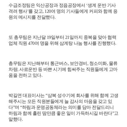
수급조정팀은 익산공장과 정읍공장에서
‘
생계 운반 기사
격려 행사
’
를 갖고
, 120
여 명의 기사들에게 커피와 함께 응
원의 메시지를 전달했다
.
또 총무팀은 지난달
19
일부터
21
일까지 중복을 맞아 협력
업체 직원
470
여 명을 위해 삼계탕 나눔 행사를 진행했다
.
총무팀은 지난해부터 통근버스
,
보안경비
,
청소미화
,
물류
차량
,
사료운반 등 바쁜 시기에 힘써주는 직원들에게 고마
움을 전하고 있다
.
박길연 대표이사는
“
삼복 성수기에 회사를 위해 함께 고생
해주시는 모든 직원분들에게 늘 감사의 마음을 갖고 있
다
”
며
“
하림과 운명공동체라는 의미를 담아 전달드리니
하림과 함께 흘린 땀만큼 좋은 일이 가득하시길 바란다
”
고
말했다
.