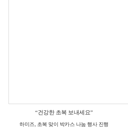
“
건강한 초복 보내세요
”
하미즈
,
초복 맞이 박카스 나눔 행사 진행