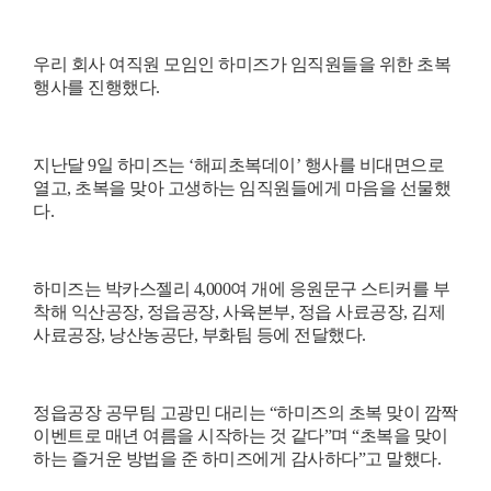
우리 회사 여직원 모임인 하미즈가 임직원들을 위한 초복
행사를 진행했다
.
지난달
9
일 하미즈는
‘
해피초복데이
’
행사를 비대면으로
열고
,
초복을 맞아 고생하는 임직원들에게 마음을 선물했
다
.
하미즈는 박카스젤리
4,000
여 개에 응원문구 스티커를 부
착해 익산공장
,
정읍공장
,
사육본부
,
정읍 사료공장
,
김제
사료공장
,
낭산농공단
,
부화팀 등에 전달했다
.
정읍공장 공무팀 고광민 대리는
“
하미즈의 초복 맞이 깜짝
이벤트로 매년 여름을 시작하는 것 같다
”
며
“
초복을 맞이
하는 즐거운 방법을 준 하미즈에게 감사하다
”
고 말했다
.