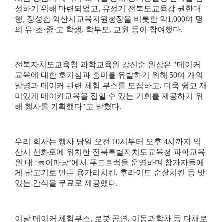
성하기 위해 마련되었고
,
유정기 전북도교육감 권한대
행
,
정성환 익산시교육지원청장을 비롯한 약
1,000
여 명
의 유
·
초
·
중
·
고 학생
,
학부모
,
교원 등이 참여했다
.
전북자치도교육청 과학교육원 강진순 원장은
"
메이커
교육에 대한 호기심과 흥미를 유발하기 위해
50
여 개의
발명과 메이커 관련 체험 부스를 모집하고
,
더욱 쉽고 재
미있게 메이커교육을 접할 수 있는 기회를 제공하기 위
해 행사를 기획했다
"
고 밝혔다
.
우리 회사는 행사 당일 오전
10
시부터 오후
4
시까지 익
산시 선화로에 위치한 전북특별자치도교육청 과학교육
원 내
‘
놀이마당
’
에서 푸드트럭을 운영하며 참가자들에
게 닭고기로 만든 용가리치킨
,
후라이드 순살치킨 등 맛
있는 간식을 무료로 제공했다
.
이날 메이커 체험부스
,
로봇 공연
,
이동과학차 등 다채로