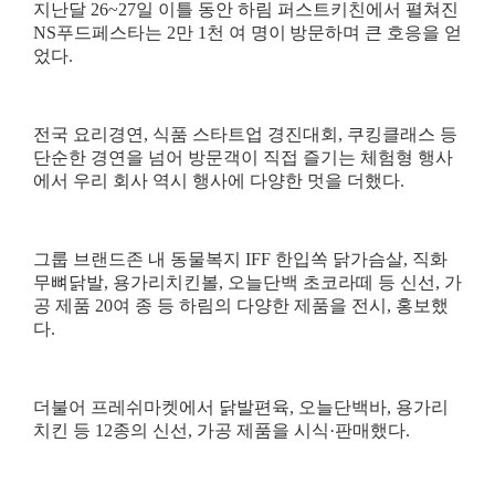
지난달
26~27
일 이틀 동안 하림 퍼스트키친에서 펼쳐진
NS
푸드페스타는
2
만
1
천 여 명이
방문하며 큰 호응을 얻
었다
.
전국 요리경연
,
식품 스타트업 경진대회
,
쿠킹클래스 등
단순한 경연을 넘어 방문객이 직접 즐기는 체험형 행사
에서 우리 회사 역시 행사에 다양한 멋을 더했다
.
그룹 브랜드존 내 동물복지
IFF
한입쏙 닭가슴살
,
직화
무뼈닭발
,
용가리치킨볼
,
오늘단백 초코라떼 등 신선
,
가
공 제품
20
여 종 등 하림의 다양한 제품을 전시
,
홍보했
다
.
더불어 프레쉬마켓에서 닭발편육
,
오늘단백바
,
용가리
치킨 등
12
종의 신선
,
가공 제품을 시식
·
판매했다
.