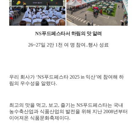
NS
푸드페스타서 하림의 맛 알려
26~27
일
2
만
1
천 여 명
참여
..
행사 성료
우리 회사가
‘NS
푸드페스타
2025 in
익산
’
에 참여해 하
림의 우수성을 알렸다
.
최고의 맛을 먹고
,
보고
,
즐기는
NS
푸드페스타는 국내
농수축산업과 식품산업의 발전을 위해 지난
2008
년부터
이어져온 식품문화축제이다
.