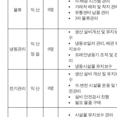
수.배송 시스템 관리
거래처 배차 및 착지 관
0
명
물류
익 산
유통센터 납품 관리
3자 물류관리
생산 설비개선 및 유지
수
냉동보일러 관리, 배관 
익 산
냉동관리
0
명
지보수
정 읍
프레인냉동기 조작 및 
리
냉동시설물 유지보수
생산 설비 개선 및 유지
수
수.변전 시설물 운용 및 
0
명
전기관리
익 산
전관리
설비 안전검사 진행
필요 물품 구매
시설물 유지보수 관리