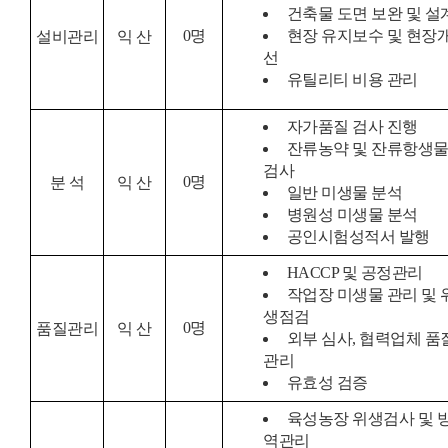
건축물 도면 보완 및 설
0
명
현장 유지보수 및 현장
설비관리
익 산
선
유틸리티 비용 관리
자가품질 검사 진행
잔류농약 및 잔류항생
검사
0
명
분 석
익 산
일반 미생물 분석
병원성 미생물 분석
공인시험성적서 발행
HACCP 및 공정관리
작업장 미생물 관리 및 
생점검
0
명
품질관리
익 산
외부 심사, 협력업체 품
관리
유효성 검증
육성농장 위생검사 및 
역관리