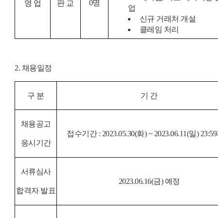
0
명
영 업
판 교
업
신규 거래처 개설
클레임 처리
2.
채용일정
구 분
기 간
채용공고
접수기간
: 2023.05.30(화
) ~ 2023.06.11(
일
) 23:59
응시기간
서류심사
2023.06.16(금
)
예정
합격자 발표