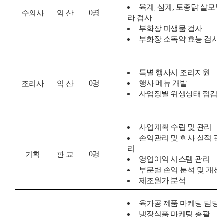
육계, 삼계, 토종닭 살모
0
명
수의사
익 산
라 검사
부화장 미생물 검사
부화장 소독약 효능 검
특별 행사시 조리지원
0
명
행사 메뉴 개발
조리사
익 산
사업장별 위생상태 점
사업계획 수립 및 관리
손익관리 및 회사 실적 
리
0
명
기획
판 교
영업이익 시스템 관리
부문별 손익 분석 및 개
제조원가 분석
육가공 제품 마케팅 담
냉장식품 마케팅 총괄