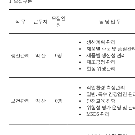
1.
모집부문
모집인
직 무
근무지
담 당 업 무
원
생산계획 관리
제품별 주문 및 품질관
0
명
제품별 생산성 관리
생산관리
익 산
제조공정 관리
현장 위생관리
작업환경 측정관리
일반, 특수 건강검진 관
보건관리
익 산
0
명
안전교육 진행
위험성 평가 운영 및 관
MSDS 관리