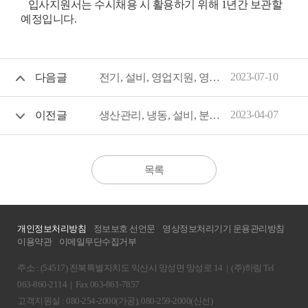
입사지원서는 수시채용 시 활용하기 위해 1년간 보관할
예정입니다.
2023-07-10
다음글
전기, 설비, 영업지원, 영업, 조리사, 급식지원, 구매 담당자 모집
2023-04-07
이전글
생산관리, 냉동, 설비, 분석, R&D, MD, 일반영업 등 담당자 모집
목록
개인정보처리방침
정보보호 선언문
영상정보처리기기 운용관리방침
이용약관
이메일무단수집거부
주소 : (54517) 전북특별자치도 익산시 망성면 망성로 14
|
(주)하림 Tel
063-860-2114
|
Fax 063-861-7857
고객지원실 : 080-254-2000(가공), 080-259-2000(신선)